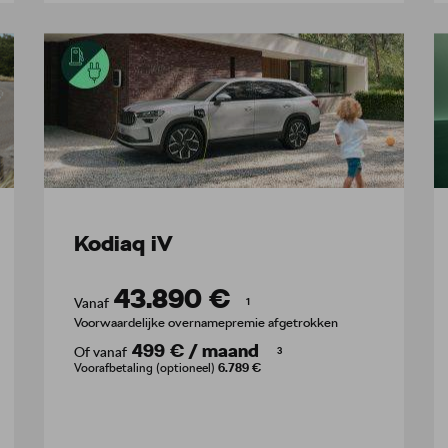
Kodiaq iV
43.890 €
Vanaf
1
Voorwaardelijke overnamepremie afgetrokken
499 €
/
maand
Of vanaf
3
Voorafbetaling (optioneel)
6.789 €