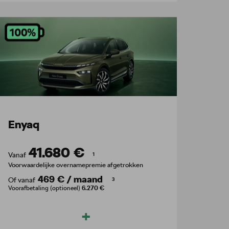
Enyaq
41.680 €
Vanaf
1
Voorwaardelijke overnamepremie afgetrokken
469 €
/
maand
Of vanaf
3
Voorafbetaling (optioneel)
6.270 €