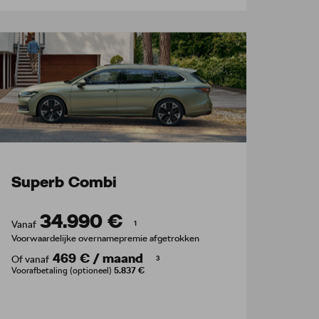
Superb Combi
34.990 €
Vanaf
1
Voorwaardelijke overnamepremie afgetrokken
469 €
/
maand
Of vanaf
3
Voorafbetaling (optioneel)
5.837 €