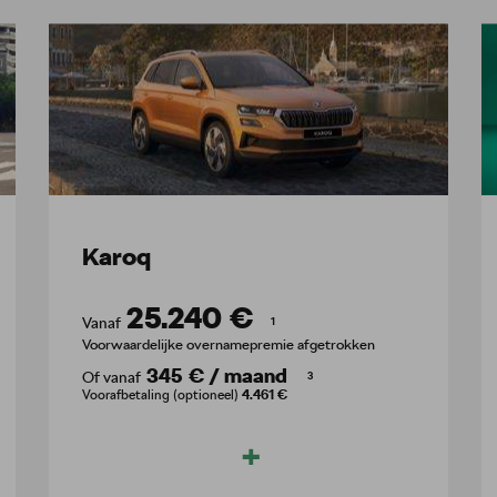
Karoq
25.240 €
Vanaf
1
Voorwaardelijke overnamepremie afgetrokken
345 €
/
maand
Of vanaf
3
Voorafbetaling (optioneel)
4.461 €