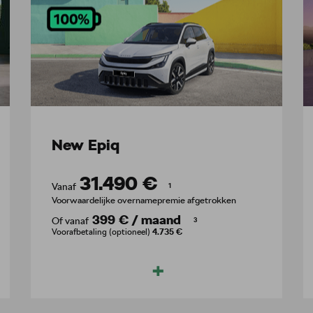
New Epiq
31.490 €
Vanaf
1
Voorwaardelijke overnamepremie afgetrokken
399 €
/
maand
Of vanaf
3
Voorafbetaling (optioneel)
4.735 €