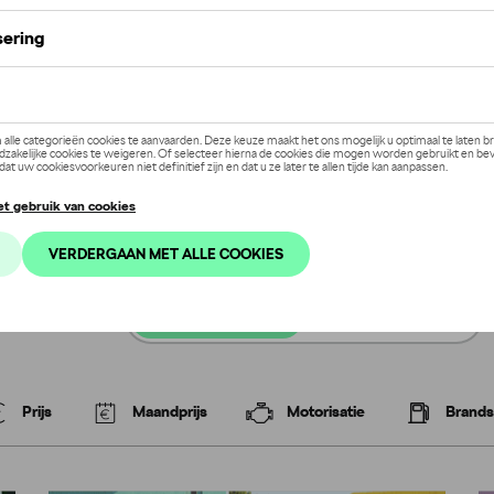
rekkelijke Tour de
en zet de laatste spri
soplossing
EasyLease
AutoCredit
Prijs
Maandprijs
Motorisatie
Brands