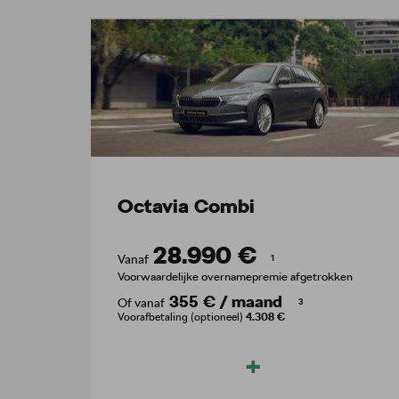
Octavia Combi
28.990 €
Vanaf
1
Voorwaardelijke overnamepremie afgetrokken
355 €
/
maand
Of vanaf
3
Voorafbetaling (optioneel)
4.308 €