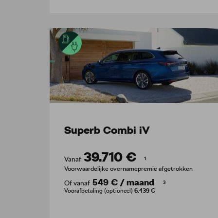
Superb Combi iV
39.710 €
Vanaf
1
Voorwaardelijke overnamepremie afgetrokken
549 €
/
maand
Of vanaf
3
Voorafbetaling (optioneel)
6.439 €