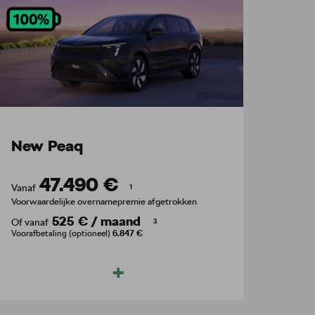
New Peaq
47.490 €
Vanaf
1
Voorwaardelijke overnamepremie afgetrokken
525 €
/
maand
Of vanaf
3
Voorafbetaling (optioneel)
6.847 €