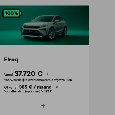
Elroq
37.720 €
Vanaf
1
Voorwaardelijke overnamepremie afgetrokken
385 €
/
maand
Of vanaf
3
Voorafbetaling (optioneel)
5.622 €