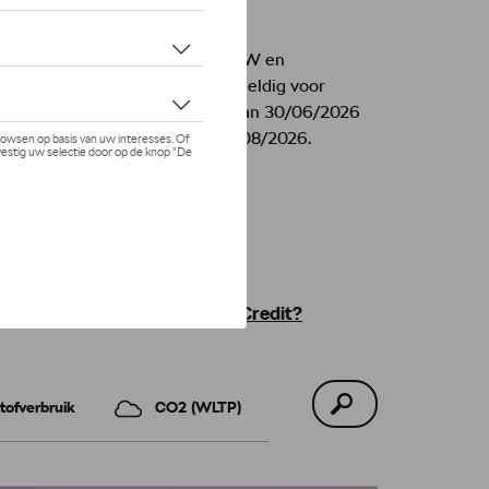
Prijzen incl. BTW en
aanbiedingen geldig voor
nt
particulieren van 30/06/2026
tot en met 31/08/2026.
Wat zijn EasyLease en AutoCredit?
tofverbruik
CO2 (WLTP)