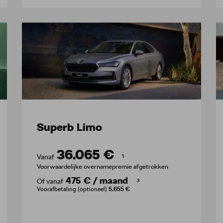
Superb Limo
36.065 €
Vanaf
1
Voorwaardelijke overnamepremie afgetrokken
475 €
/
maand
Of vanaf
3
Voorafbetaling (optioneel)
5.655 €