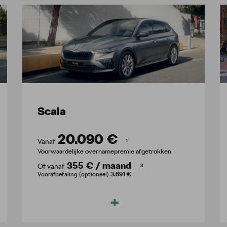
Scala
20.090 €
Vanaf
1
Voorwaardelijke overnamepremie afgetrokken
355 €
/
maand
Of vanaf
3
Voorafbetaling (optioneel)
3.691 €