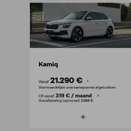
Kamiq
21.290 €
Vanaf
1
Voorwaardelijke overnamepremie afgetrokken
319 €
/
maand
Of vanaf
3
Voorafbetaling (optioneel)
3.656 €