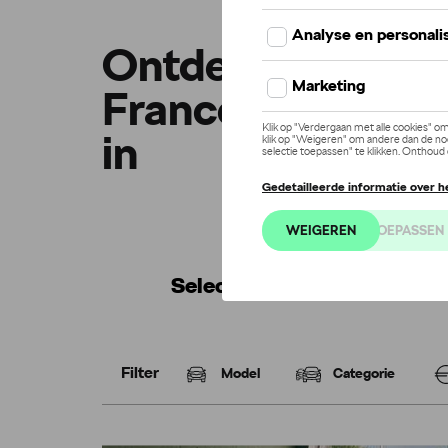
Ontdek onze aant
France-bonussen 
in
Selecteer uw financiering
Filter
Model
Categorie