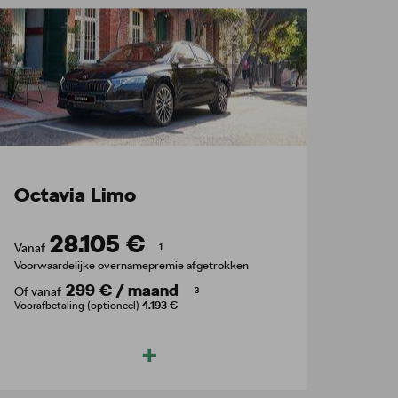
Octavia Limo
28.105 €
Vanaf
1
Voorwaardelijke overnamepremie afgetrokken
299 €
/
maand
Of vanaf
3
Voorafbetaling (optioneel)
4.193 €