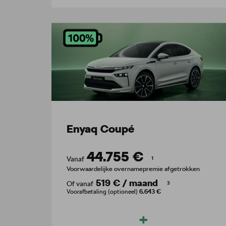
Enyaq Coupé
44.755 €
Vanaf
1
Voorwaardelijke overnamepremie afgetrokken
519 €
/
maand
Of vanaf
3
Voorafbetaling (optioneel)
6.643 €