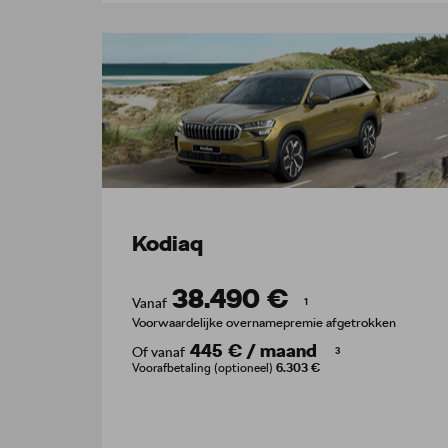
Kodiaq
38.490 €
Vanaf
1
Voorwaardelijke overnamepremie afgetrokken
445 €
/
maand
Of vanaf
3
Voorafbetaling (optioneel)
6.303 €