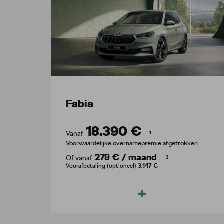
Fabia
18.390 €
Vanaf
1
Voorwaardelijke overnamepremie afgetrokken
279 €
/
maand
Of vanaf
3
Voorafbetaling (optioneel)
3.147 €