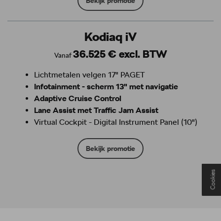
Bekijk promotie
Kodiaq iV
36.525
€
excl. BTW
Vanaf
Lichtmetalen velgen 17" PAGET
Infotainment - scherm 13" met navigatie
Adaptive Cruise Control
Lane Assist met Traffic Jam Assist
Virtual Cockpit - Digital Instrument Panel (10")
Bekijk promotie
Cookies