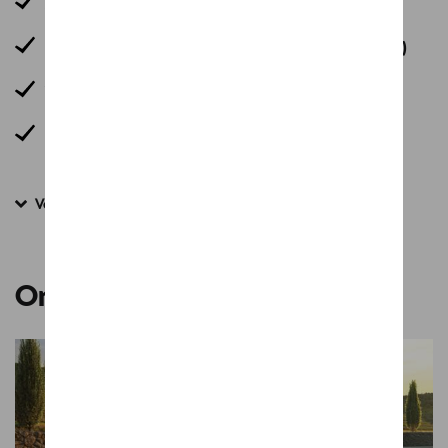
Achteruitrijcamera
KESSY (Openen/sluiten en starten zonder sleutel)
Verwarmde zetels vooraan, individueel regelbaar
2-spakig multifunctioneel verwarmbaar lederen
stuur
Volledige uitrusting bekijken
Ontdek de Karoq Family