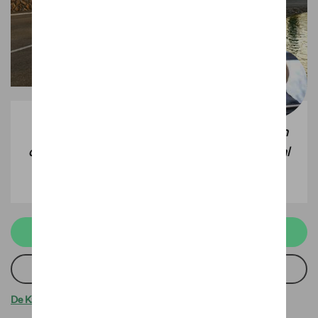
Tijdens jouw testrit kan je alle sensaties van
de auto voelen. We nemen ook de tijd om al
jouw vragen te beantwoorden.
Een testrit aanvragen
Een offerte aanvragen
De Karoq in detail