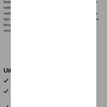
beschikbaar is of dat de afwerking niet aan uw wensen
voldoet, staan ​​onze dealers tot uw beschikking om het
voertuig van uw dromen te configureren. Onze experts
zijn opgeleid om u te helpen bij het maken van de juiste
keuze op het gebied van brandstoftype, transmissie,
vermogen etc.
Een offerte aanvragen
Uitrusting
Metaalkleur
Parking Distance Control vooraan en achteraan
(parkeersensoren)