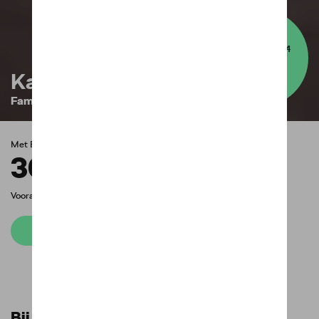
Uw voordeel
4
9.575
€
Karoq
Family
Met EasyLease vanaf
309
€
/
maand
Voorafbetaling (optioneel)
4.540
€
10
Een offerte aanvragen
Bij aankoop van een Karoq met